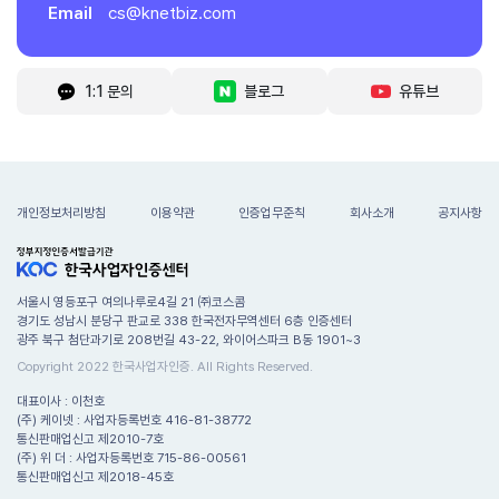
Email
cs@knetbiz.com
1:1 문의
블로그
유튜브
개인정보처리방침
이용약관
인증업무준칙
회사소개
공지사항
서울시 영등포구 여의나루로4길 21 ㈜코스콤
경기도 성남시 분당구 판교로 338 한국전자무역센터 6층 인증센터
광주 북구 첨단과기로 208번길 43-22, 와이어스파크 B동 1901~3
Copyright 2022 한국사업자인증. All Rights Reserved.
대표이사 : 이천호
(주) 케이넷 : 사업자등록번호 416-81-38772
통신판매업신고 제2010-7호
(주) 위 더 : 사업자등록번호 715-86-00561
통신판매업신고 제2018-45호