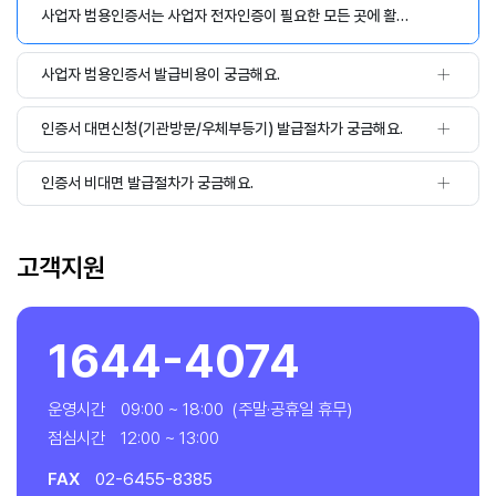
사업자 범용인증서는 사업자 전자인증이 필요한 모든 곳에 활용할 수 있습니다 전자인증 회원가입 로그인 내역조회 매매지출 서비스 신청 전자문서 등 전자상거래 홈택스 전자세금계산서 조달청 나라장터 전자입찰 전자계약 등 금융거래 인터넷뱅킹 온라인증권 카드보험 등 국가과제 RD 연구개발과제 RCMS 연구비관리 등 공공분야 전자민원 4대보험 건설 인허가 국세청 홈택스 전자무역 등 기타분야 기타 사업자 전자서명이 필요한 모든 사용처 사용기관 자세히 알아보기httpswwwkosignbizcomcertificateusage 고객지원 T 16444074 E csknetbizcom 온라인문의httpswwwkosignbizcomcsqnaswrite
사업자 범용인증서 발급비용이 궁금해요.
인증서 대면신청(기관방문/우체부등기) 발급절차가 궁금해요.
인증서 비대면 발급절차가 궁금해요.
고객지원
1644-4074
운영시간
09:00 ~ 18:00
(주말·공휴일 휴무)
점심시간
12:00 ~ 13:00
FAX
02-6455-8385